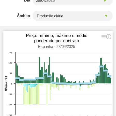
Dia
Âmbito
Preço mínimo, máximo e médio
ponderado por contrato
Espanha - 28/04/2025
150
100
50
EUR/MWh
0
-50
-100
-150