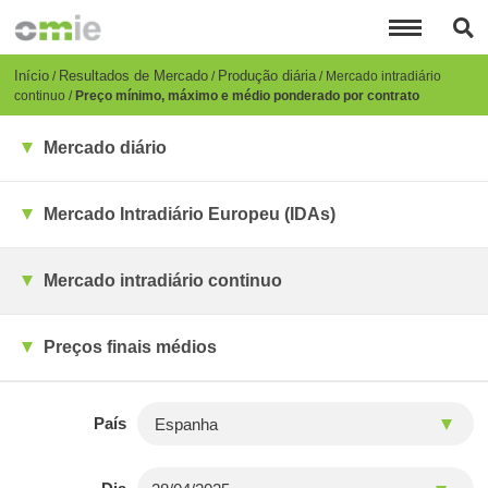
Passar
para
o
conteúdo
Breadcrumb
Início
Resultados de Mercado
Produção diária
Mercado intradiário
principal
continuo
Preço mínimo, máximo e médio ponderado por contrato
Mercado diário
Mercado Intradiário Europeu (IDAs)
Mercado intradiário continuo
Preços finais médios
País