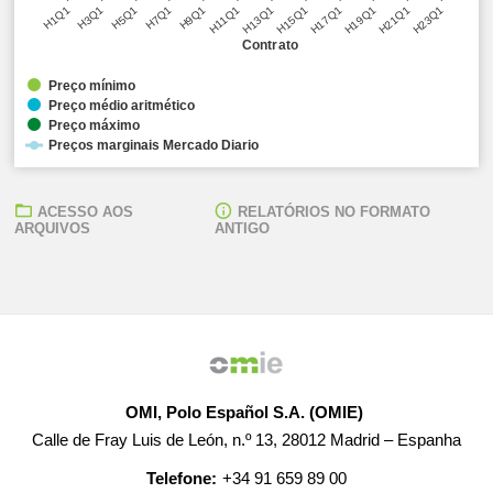
H5Q1
H11Q1
H17Q1
H23Q1
H1Q1
H7Q1
H13Q1
H19Q1
H3Q1
H9Q1
H15Q1
H21Q1
Contrato
Preço mínimo
Preço médio aritmético
Preço máximo
Preços marginais Mercado Diario
ACESSO AOS
RELATÓRIOS NO FORMATO
ARQUIVOS
ANTIGO
OMI, Polo Español S.A. (OMIE)
Calle de Fray Luis de León, n.º 13, 28012 Madrid – Espanha
Telefone:
+34 91 659 89 00