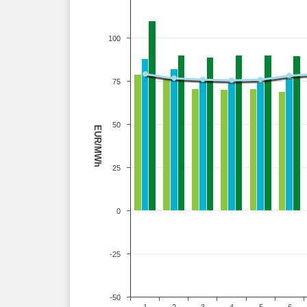
100
75
50
EUR/MWh
25
0
-25
-50