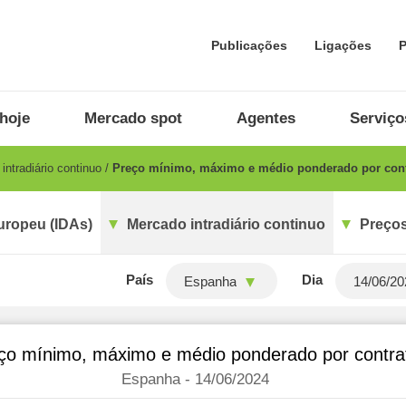
Publicações
Ligações
P
hoje
Mercado spot
Agentes
Serviço
ntradiário continuo
Preço mínimo, máximo e médio ponderado por cont
uropeu (IDAs)
Mercado intradiário continuo
Preços
País
Dia
Espanha
ço mínimo, máximo e médio ponderado por contra
Espanha - 14/06/2024