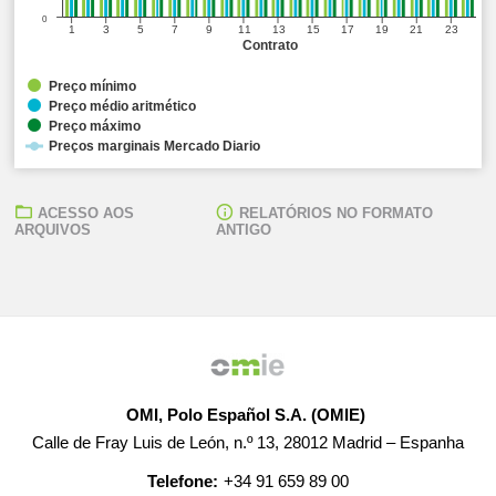
0
1
3
5
7
9
11
13
15
17
19
21
23
Contrato
Preço mínimo
Preço médio aritmético
Preço máximo
Preços marginais Mercado Diario
ACESSO AOS
RELATÓRIOS NO FORMATO
ARQUIVOS
ANTIGO
OMI, Polo Español S.A. (OMIE)
Calle de Fray Luis de León, n.º 13, 28012 Madrid – Espanha
Telefone:
+34 91 659 89 00