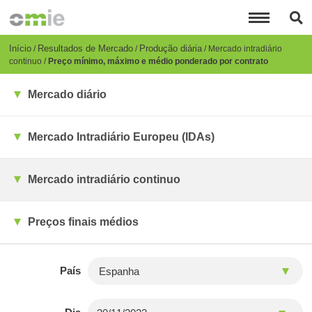
Passar
para
o
conteúdo
Breadcrumb
Início
Resultados de Mercado
Produção diária
Mercado intradiário
principal
continuo
Preço mínimo, máximo e médio ponderado por contrato
Mercado diário
Mercado Intradiário Europeu (IDAs)
Mercado intradiário continuo
Preços finais médios
País