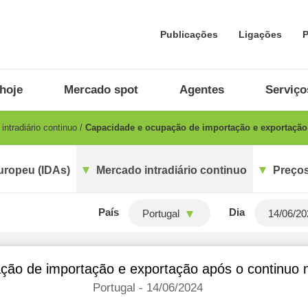
Publicações
Ligações
P
hoje
Mercado spot
Agentes
Serviço
ntradiário continuo
Capacidade e ocupação de importação e exportação 
uropeu (IDAs)
Mercado intradiário continuo
Preços
País
Dia
Portugal
ão de importação e exportação após o continuo m
Portugal - 14/06/2024