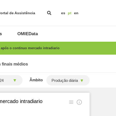
ortal de Assistência
es
pt
en
s
OMIEData
após o continuo mercado intradiario
 finais médios
Âmbito
Produção diária
ercado intradiario