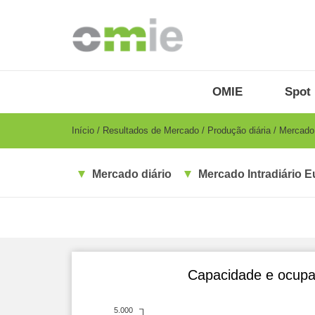
Passar
para
o
conteúdo
principal
OMIE
Menu
OMIE
Spot 
-
PT
Breadcrumb
Início
Resultados de Mercado
Produção diária
Mercado i
Mercado diário
Mercado Intradiário E
Capacidade e ocupaç
5.000