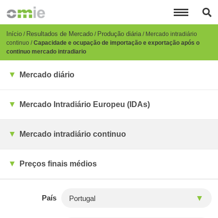
Passar
para
o
conteúdo
Breadcrumb
Início
Resultados de Mercado
Produção diária
Mercado intradiário
principal
continuo
Capacidade e ocupação de importação e exportação após o
continuo mercado intradiario
Mercado diário
Mercado Intradiário Europeu (IDAs)
Mercado intradiário continuo
Preços finais médios
País