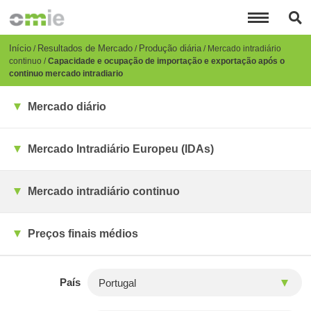
Passar
para
o
conteúdo
Breadcrumb
Início
Resultados de Mercado
Produção diária
Mercado intradiário
principal
continuo
Capacidade e ocupação de importação e exportação após o
continuo mercado intradiario
Mercado diário
Mercado Intradiário Europeu (IDAs)
Mercado intradiário continuo
Preços finais médios
País