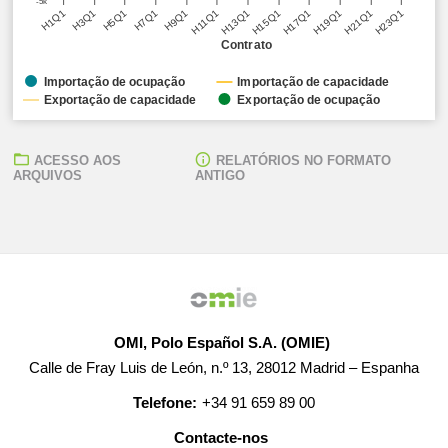
-5k
H5Q1
H11Q1
H17Q1
H23Q1
H3Q1
H9Q1
H15Q1
H21Q1
H1Q1
H7Q1
H13Q1
H19Q1
Contrato
Importação de ocupação
Importação de capacidade
Exportação de capacidade
Exportação de ocupação
ACESSO AOS
RELATÓRIOS NO FORMATO
ARQUIVOS
ANTIGO
OMI, Polo Español S.A. (OMIE)
Calle de Fray Luis de León, n.º 13, 28012 Madrid – Espanha
Telefone:
+34 91 659 89 00
Contacte-nos