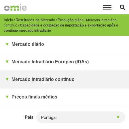
Passar
para
o
conteúdo
Breadcrumb
Início
Resultados de Mercado
Produção diária
Mercado intradiário
principal
continuo
Capacidade e ocupação de importação e exportação após o
continuo mercado intradiario
Mercado diário
Mercado Intradiário Europeu (IDAs)
Mercado intradiário continuo
Preços finais médios
País