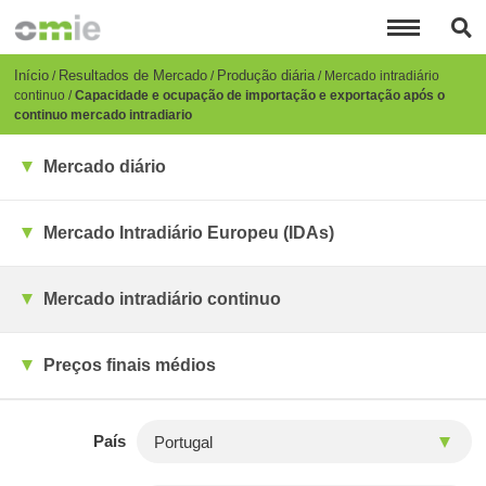
Passar
para
o
conteúdo
Breadcrumb
Início
Resultados de Mercado
Produção diária
Mercado intradiário
principal
continuo
Capacidade e ocupação de importação e exportação após o
continuo mercado intradiario
Mercado diário
Mercado Intradiário Europeu (IDAs)
Mercado intradiário continuo
Preços finais médios
País