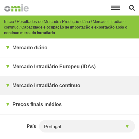
Passar
para
o
conteúdo
Breadcrumb
Início
Resultados de Mercado
Produção diária
Mercado intradiário
principal
continuo
Capacidade e ocupação de importação e exportação após o
continuo mercado intradiario
Mercado diário
Mercado Intradiário Europeu (IDAs)
Mercado intradiário continuo
Preços finais médios
País