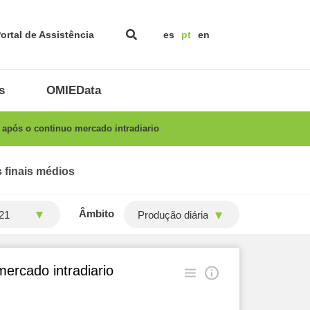
ortal de Assistência
es
pt
en
s
OMIEData
após o continuo mercado intradiario
 finais médios
Âmbito
Produção diária
ercado intradiario