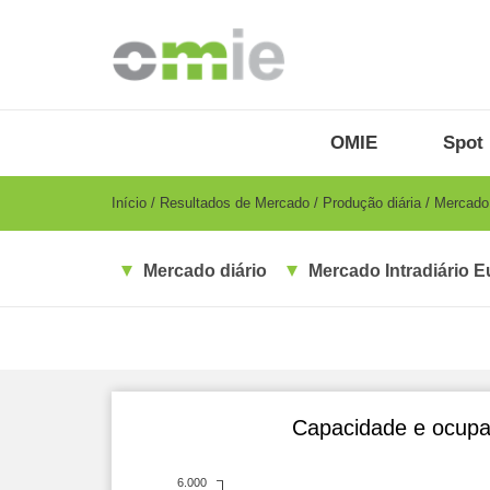
Passar
para
o
conteúdo
principal
OMIE
Menu
OMIE
Spot 
-
PT
Breadcrumb
Início
Resultados de Mercado
Produção diária
Mercado i
Mercado diário
Mercado Intradiário E
Capacidade e ocupaç
6.000