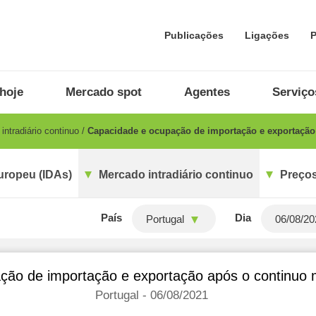
Publicações
Ligações
P
hoje
Mercado spot
Agentes
Serviço
ntradiário continuo
Capacidade e ocupação de importação e exportação 
uropeu (IDAs)
Mercado intradiário continuo
Preços
País
Dia
Portugal
ão de importação e exportação após o continuo m
Portugal - 06/08/2021