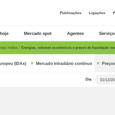
Publicações
Ligações
P
hoje
Mercado spot
Agentes
Serviço
inais médios
Energias, volumes econômicos e preços de liquidação nas
uropeu (IDAs)
Mercado intradiário continuo
Preços
Dia