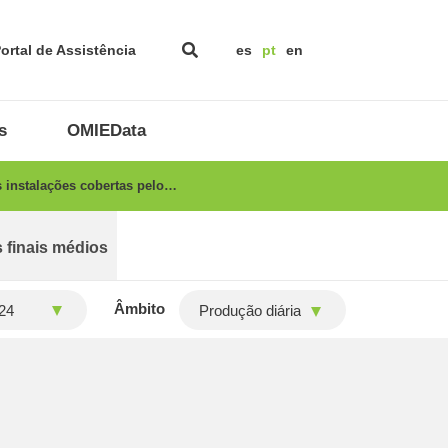
ortal de Assistência
es
pt
en
s
OMIEData
 instalações cobertas pelo…
 finais médios
Âmbito
Produção diária