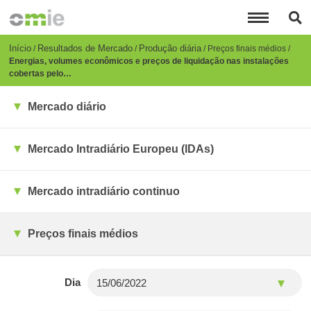
Passar
para
o
conteúdo
Breadcrumb
Início
Resultados de Mercado
Produção diária
Preços finais médios
principal
Energias, volumes econômicos e preços de liquidação nas instalações
cobertas pelo…
Mercado diário
Mercado Intradiário Europeu (IDAs)
Mercado intradiário continuo
Preços finais médios
Dia