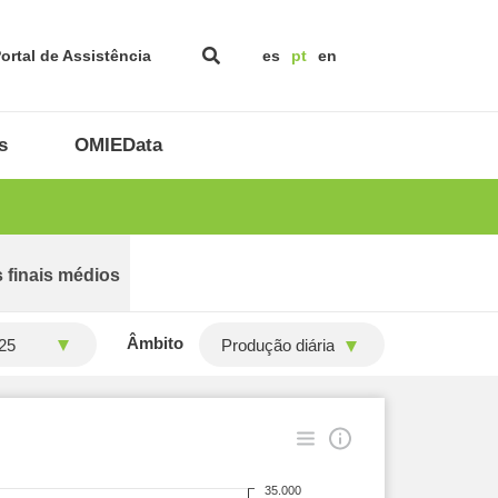
ortal de Assistência
es
pt
en
s
OMIEData
 finais médios
Âmbito
Produção diária
35.000