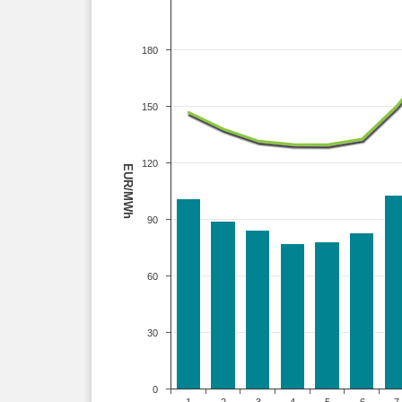
180
150
120
EUR/MWh
90
60
30
0