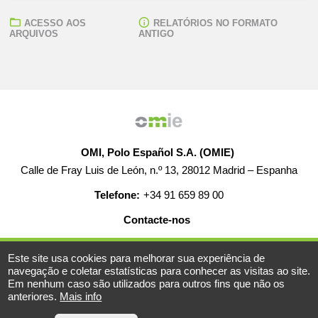
ACESSO AOS
RELATÓRIOS NO FORMATO
ARQUIVOS
ANTIGO
OMI, Polo Español S.A. (OMIE)
Calle de Fray Luis de León, n.º 13, 28012 Madrid – Espanha
Telefone:
+34 91 659 89 00
Contacte-nos
AJUDA
EMPREGO
MAPA WEB
AVISO LEGAL
Este site usa cookies para melhorar sua experiência de
navegação e coletar estatísticas para conhecer as visitas ao site.
Em nenhum caso são utilizados para outros fins que não os
anteriores.
Mais info
© 2019-2026 - Todos os direitos reservados