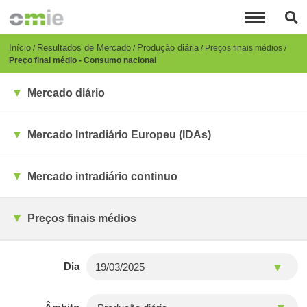
Passar
para
o
conteúdo
Breadcrumb
Início
Resultados de Mercado
Produção diária
Preços finais médios
principal
Preço final médio - Consumo nacional
Mercado diário
Mercado Intradiário Europeu (IDAs)
Mercado intradiário continuo
Preços finais médios
Dia