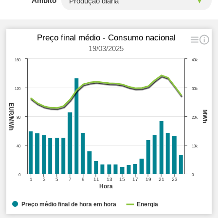
Âmbito
Preço final médio - Consumo nacional
19/03/2025
160
40k
120
30k
EUR/MWh
MWh
80
20k
40
10k
0
0
1
3
5
7
9
11
13
15
17
19
21
23
Hora
Preço médio final de hora em hora
Energia