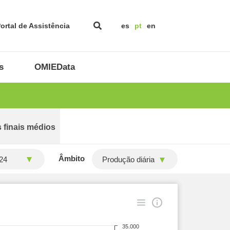
ortal de Assistência
es
pt
en
s
OMIEData
 finais médios
Âmbito
Produção diária
35.000