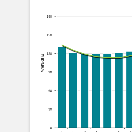
180
150
120
EUR/MWh
90
60
30
0