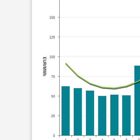
150
125
100
EUR/MWh
75
50
25
0