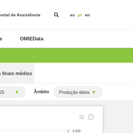
ortal de Assistência
es
pt
en
s
OMIEData
 finais médios
Âmbito
Produção diária
4.200