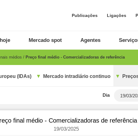
Publicações
Ligações
P
hoje
Mercado spot
Agentes
Serviço
inais médios
Preço final médio - Comercializadoras de referência
uropeu (IDAs)
Mercado intradiário continuo
Preços
Dia
reço final médio - Comercializadoras de referência
19/03/2025