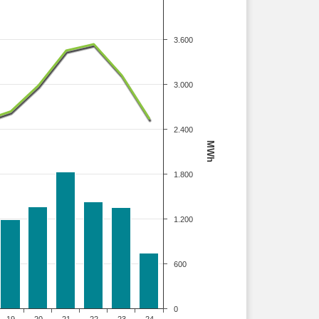
3.600
3.000
2.400
MWh
1.800
1.200
600
0