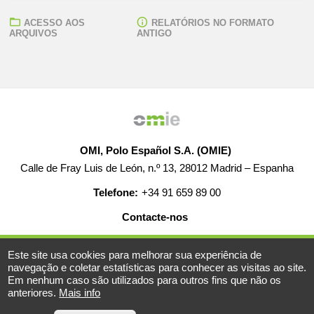
ACESSO AOS
RELATÓRIOS NO FORMATO
ARQUIVOS
ANTIGO
OMI, Polo Español S.A. (OMIE)
Calle de Fray Luis de León, n.º 13, 28012 Madrid – Espanha
Telefone:
+34 91 659 89 00
Contacte-nos
AJUDA
EMPREGO
MAPA WEB
AVISO LEGAL
Este site usa cookies para melhorar sua experiência de
navegação e coletar estatísticas para conhecer as visitas ao site.
Em nenhum caso são utilizados para outros fins que não os
anteriores.
Mais info
© 2019-2026 - Todos os direitos reservados