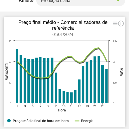
Âmbito
Preço final médio - Comercializadoras de
referência
01/01/2024
90
4,5k
60
3k
EUR/MWh
MWh
30
1,5k
0
0
1
3
5
7
9
11
13
15
17
19
21
23
Hora
Preço médio final de hora em hora
Energia