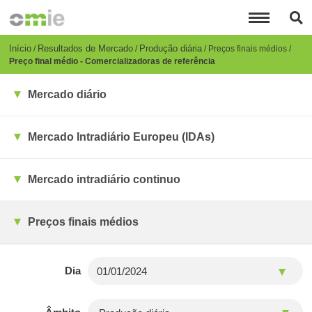
Passar
para
o
conteúdo
Breadcrumb
Início
Resultados de Mercado
Produção diária
Preços finais médios
principal
Preço final médio - Comercializadoras de referência
Mercado diário
Mercado Intradiário Europeu (IDAs)
Mercado intradiário continuo
Preços finais médios
Dia