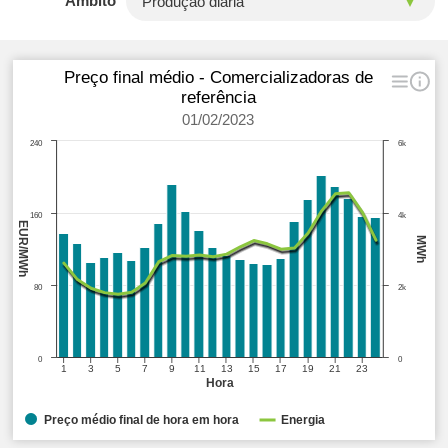
Âmbito
Preço final médio - Comercializadoras de
referência
01/02/2023
240
6k
160
4k
EUR/MWh
MWh
80
2k
0
0
1
3
5
7
9
11
13
15
17
19
21
23
Hora
Preço médio final de hora em hora
Energia