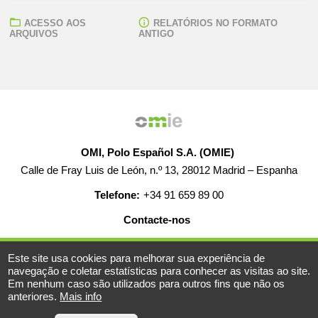
ACESSO AOS
RELATÓRIOS NO FORMATO
ARQUIVOS
ANTIGO
OMI, Polo Español S.A. (OMIE)
Calle de Fray Luis de León, n.º 13, 28012 Madrid – Espanha
Telefone:
+34 91 659 89 00
Contacte-nos
AJUDA
EMPREGO
MAPA WEB
AVISO LEGAL
Este site usa cookies para melhorar sua experiência de
navegação e coletar estatísticas para conhecer as visitas ao site.
Em nenhum caso são utilizados para outros fins que não os
anteriores.
Mais info
© 2019-2026 - Todos os direitos reservados