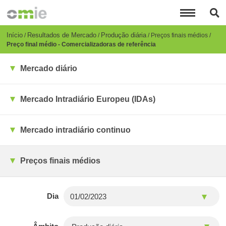
Passar
para
o
conteúdo
Breadcrumb
Início
Resultados de Mercado
Produção diária
Preços finais médios
principal
Preço final médio - Comercializadoras de referência
Mercado diário
Mercado Intradiário Europeu (IDAs)
Mercado intradiário continuo
Preços finais médios
Dia