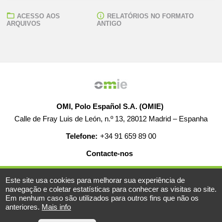
ACESSO AOS
RELATÓRIOS NO FORMATO
ARQUIVOS
ANTIGO
OMI, Polo Español S.A. (OMIE)
Calle de Fray Luis de León, n.º 13, 28012 Madrid – Espanha
Telefone:
+34 91 659 89 00
Contacte-nos
AJUDA
EMPREGO
MAPA WEB
AVISO LEGAL
Este site usa cookies para melhorar sua experiência de
navegação e coletar estatísticas para conhecer as visitas ao site.
Em nenhum caso são utilizados para outros fins que não os
anteriores.
Mais info
© 2019-2026 - Todos os direitos reservados