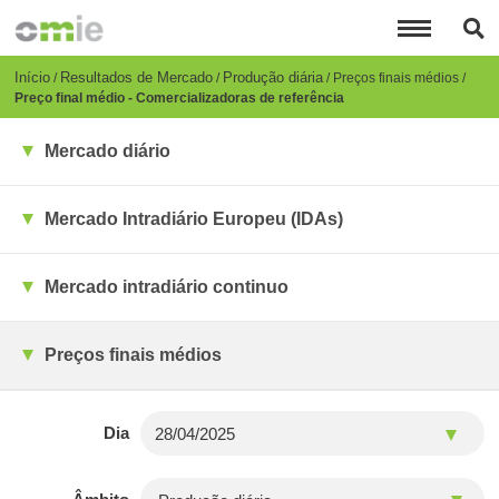
Passar
para
o
conteúdo
Breadcrumb
Início
Resultados de Mercado
Produção diária
Preços finais médios
principal
Preço final médio - Comercializadoras de referência
Mercado diário
Mercado Intradiário Europeu (IDAs)
Mercado intradiário continuo
Preços finais médios
Dia