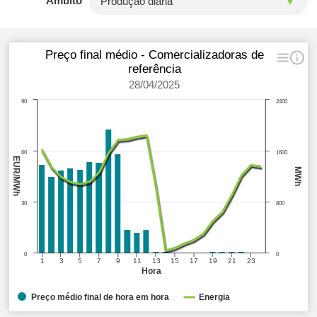
Âmbito
Preço final médio - Comercializadoras de
referência
28/04/2025
90
2400
60
1600
EUR/MWh
MWh
30
800
0
0
1
3
5
7
9
11
13
15
17
19
21
23
Hora
Preço médio final de hora em hora
Energia