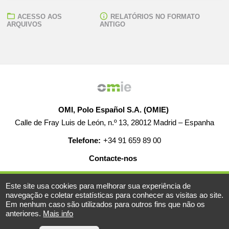
ACESSO AOS
RELATÓRIOS NO FORMATO
ARQUIVOS
ANTIGO
OMI, Polo Español S.A. (OMIE)
Calle de Fray Luis de León, n.º 13, 28012 Madrid – Espanha
Telefone:
+34 91 659 89 00
Contacte-nos
AJUDA
EMPREGO
MAPA WEB
AVISO LEGAL
Este site usa cookies para melhorar sua experiência de
navegação e coletar estatísticas para conhecer as visitas ao site.
Em nenhum caso são utilizados para outros fins que não os
anteriores.
Mais info
© 2019-2026 - Todos os direitos reservados