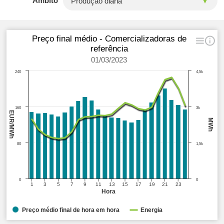
Âmbito
Preço final médio - Comercializadoras de
referência
01/03/2023
240
4,5k
160
3k
EUR/MWh
MWh
80
1,5k
0
0
1
3
5
7
9
11
13
15
17
19
21
23
Hora
Preço médio final de hora em hora
Energia