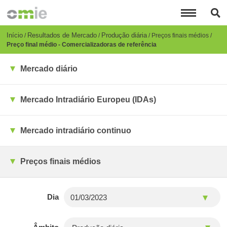
Passar
para
o
conteúdo
Breadcrumb
Início
Resultados de Mercado
Produção diária
Preços finais médios
principal
Preço final médio - Comercializadoras de referência
Mercado diário
Mercado Intradiário Europeu (IDAs)
Mercado intradiário continuo
Preços finais médios
Dia