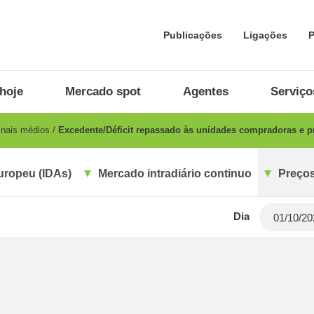
Publicações
Ligações
P
hoje
Mercado spot
Agentes
Serviço
inais médios
Excedente/Déficit repassado às unidades compradoras e 
uropeu (IDAs)
Mercado intradiário continuo
Preços
Dia