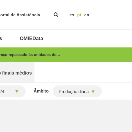
ortal de Assistência
es
pt
en
s
OMIEData
preço repassado às unidades de…
 finais médios
Âmbito
Produção diária