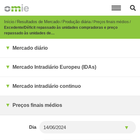
Passar
para
o
conteúdo
Breadcrumb
Início
Resultados de Mercado
Produção diária
Preços finais médios
principal
Excedente/Déficit repassado às unidades compradoras e preço
repassado às unidades de…
Mercado diário
Mercado Intradiário Europeu (IDAs)
Mercado intradiário continuo
Preços finais médios
Dia