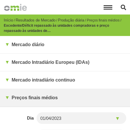
Passar
para
o
conteúdo
Breadcrumb
Início
Resultados de Mercado
Produção diária
Preços finais médios
principal
Excedente/Déficit repassado às unidades compradoras e preço
repassado às unidades de…
Mercado diário
Mercado Intradiário Europeu (IDAs)
Mercado intradiário continuo
Preços finais médios
Dia