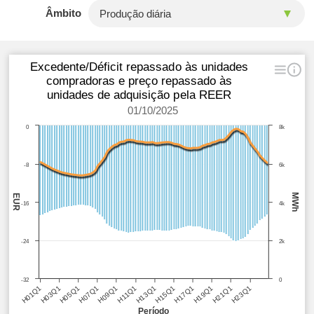
Âmbito
Excedente/Déficit repassado às unidades
compradoras e preço repassado às
unidades de adquisição pela REER
01/10/2025
0
8k
-8
6k
MWh
EUR
-16
4k
-24
2k
-32
0
H05Q1
H11Q1
H17Q1
H23Q1
H03Q1
H09Q1
H15Q1
H21Q1
H01Q1
H07Q1
H13Q1
H19Q1
Período