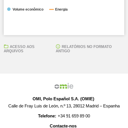
Volume econômico
Energia
ACESSO AOS
RELATÓRIOS NO FORMATO
ARQUIVOS
ANTIGO
● Custo unitário do impacto do excedente/défice da REER:
0,00 EUR/MWh
● Total Excedente/Déficit diário:
-1.976,64 EUR
OMI, Polo Español S.A. (OMIE)
Calle de Fray Luis de León, n.º 13, 28012 Madrid – Espanha
Telefone:
+34 91 659 89 00
Contacte-nos