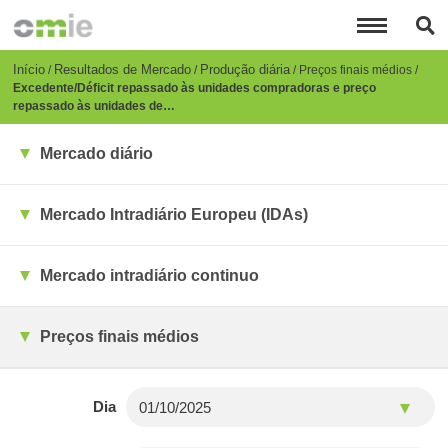
Passar
para
o
conteúdo
Breadcrumb
Início
Resultados de Mercado
Produção diária
Preços finais médios
principal
Excedente/Déficit repassado às unidades compradoras e preço
repassado às unidades de…
Mercado diário
Mercado Intradiário Europeu (IDAs)
Mercado intradiário continuo
Preços finais médios
Dia