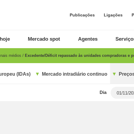
Publicações
Ligações
P
hoje
Mercado spot
Agentes
Serviço
inais médios
Excedente/Déficit repassado às unidades compradoras e 
uropeu (IDAs)
Mercado intradiário continuo
Preços
Dia