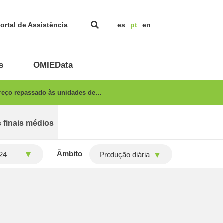
ortal de Assistência
es
pt
en
s
OMIEData
preço repassado às unidades de…
 finais médios
Âmbito
Produção diária