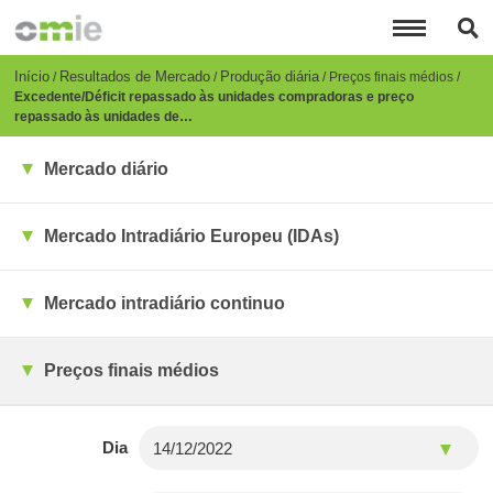
Passar
para
o
conteúdo
Breadcrumb
Início
Resultados de Mercado
Produção diária
Preços finais médios
principal
Excedente/Déficit repassado às unidades compradoras e preço
repassado às unidades de…
Mercado diário
Mercado Intradiário Europeu (IDAs)
Mercado intradiário continuo
Preços finais médios
Dia