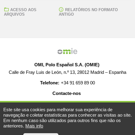
ACESSO AOS
RELATÓRIOS NO FORMATO
ARQUIVOS
ANTIGO
OMI, Polo Español S.A. (OMIE)
Calle de Fray Luis de León, n.º 13, 28012 Madrid – Espanha
Telefone:
+34 91 659 89 00
Contacte-nos
AJUDA
EMPREGO
MAPA WEB
AVISO LEGAL
Este site usa cookies para melhorar sua experiência de
navegação e coletar estatísticas para conhecer as visitas ao site.
Em nenhum caso são utilizados para outros fins que não os
anteriores.
Mais info
© 2019-2026 - Todos os direitos reservados