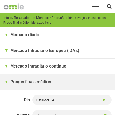
Passar
para
o
conteúdo
Breadcrumb
Início
Resultados de Mercado
Produção diária
Preços finais médios
principal
Preço final médio - Mercado livre
Mercado diário
Mercado Intradiário Europeu (IDAs)
Mercado intradiário continuo
Preços finais médios
Dia