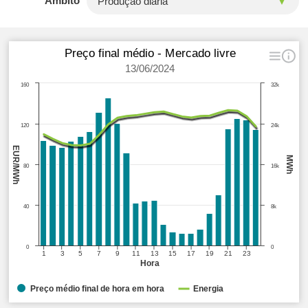
Âmbito
Preço final médio - Mercado livre
13/06/2024
160
32k
120
24k
EUR/MWh
MWh
80
16k
40
8k
0
0
1
3
5
7
9
11
13
15
17
19
21
23
Hora
Preço médio final de hora em hora
Energia