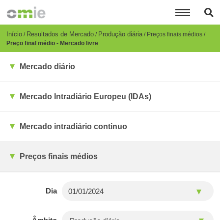
Passar
para
o
conteúdo
Breadcrumb
Início
Resultados de Mercado
Produção diária
Preços finais médios
principal
Preço final médio - Mercado livre
Mercado diário
Mercado Intradiário Europeu (IDAs)
Mercado intradiário continuo
Preços finais médios
Dia