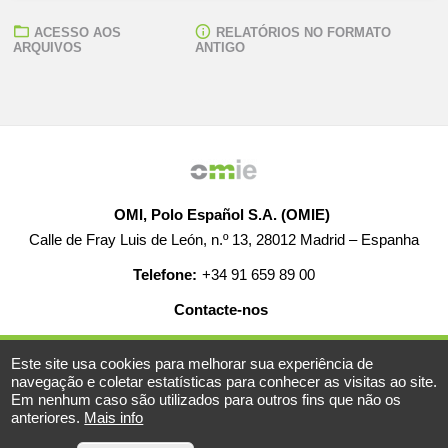
ACESSO AOS
RELATÓRIOS NO FORMATO
ARQUIVOS
ANTIGO
OMI, Polo Español S.A. (OMIE)
Calle de Fray Luis de León, n.º 13, 28012 Madrid – Espanha
Telefone:
+34 91 659 89 00
Contacte-nos
AJUDA
EMPREGO
MAPA WEB
AVISO LEGAL
Este site usa cookies para melhorar sua experiência de
navegação e coletar estatísticas para conhecer as visitas ao site.
Em nenhum caso são utilizados para outros fins que não os
anteriores.
Mais info
© 2019-2026 - Todos os direitos reservados