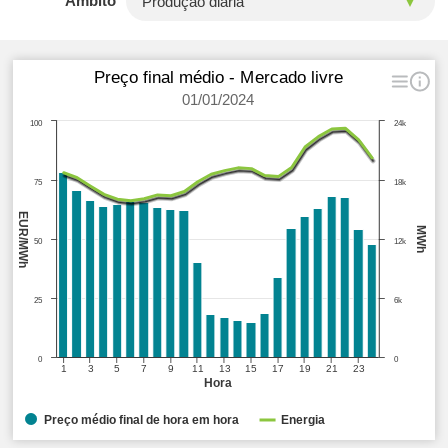
Âmbito
Preço final médio - Mercado livre
01/01/2024
100
24k
75
18k
EUR/MWh
MWh
50
12k
25
6k
0
0
1
3
5
7
9
11
13
15
17
19
21
23
Hora
Preço médio final de hora em hora
Energia