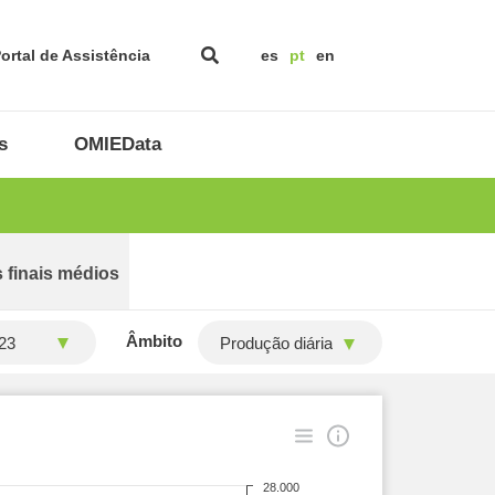
ortal de Assistência
es
pt
en
s
OMIEData
 finais médios
Âmbito
Produção diária
28.000