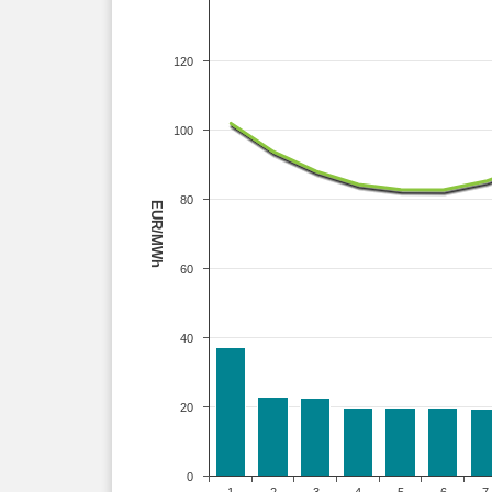
120
100
80
EUR/MWh
60
40
20
0