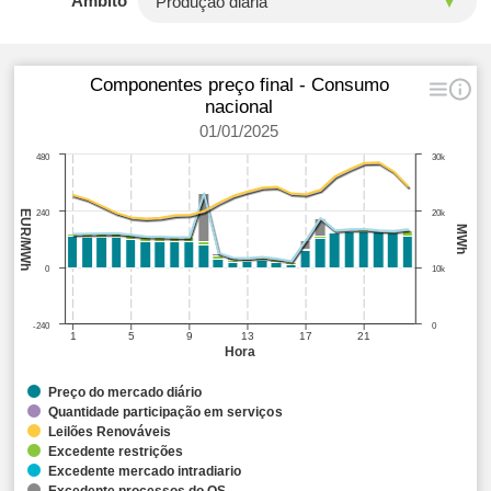
Âmbito
Componentes preço final - Consumo
nacional
01/01/2025
480
30k
EUR/MWh
240
20k
MWh
0
10k
-240
0
1
5
9
13
17
21
Hora
Preço do mercado diário
Quantidade participação em serviços
Leilões Renováveis
Excedente restrições
Excedente mercado intradiario
Excedente processos do OS