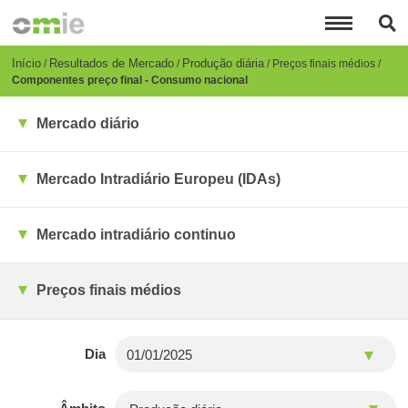
Passar
para
o
conteúdo
Breadcrumb
Início
Resultados de Mercado
Produção diária
Preços finais médios
principal
Componentes preço final - Consumo nacional
Mercado diário
Mercado Intradiário Europeu (IDAs)
Mercado intradiário continuo
Preços finais médios
Dia