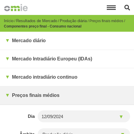
Passar
para
o
conteúdo
Breadcrumb
Início
Resultados de Mercado
Produção diária
Preços finais médios
principal
Componentes preço final - Consumo nacional
Mercado diário
Mercado Intradiário Europeu (IDAs)
Mercado intradiário continuo
Preços finais médios
Dia