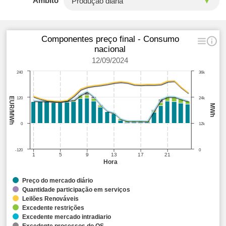
Âmbito
Componentes preço final - Consumo
nacional
12/09/2024
240
36k
EUR/MWh
120
24k
MWh
0
12k
-120
0
1
5
9
13
17
21
Hora
Preço do mercado diário
Quantidade participação em serviços
Leilões Renováveis
Excedente restrições
Excedente mercado intradiario
Excedente processos do OS