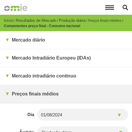
Passar
para
o
conteúdo
Breadcrumb
Início
Resultados de Mercado
Produção diária
Preços finais médios
principal
Componentes preço final - Consumo nacional
Mercado diário
Mercado Intradiário Europeu (IDAs)
Mercado intradiário continuo
Preços finais médios
Dia