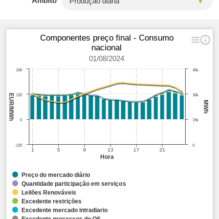
Âmbito
Componentes preço final - Consumo
nacional
01/08/2024
240
45k
EUR/MWh
120
30k
MWh
0
15k
-120
0
1
5
9
13
17
21
Hora
Preço do mercado diário
Quantidade participação em serviços
Leilões Renováveis
Excedente restrições
Excedente mercado intradiario
Excedente processos do OS