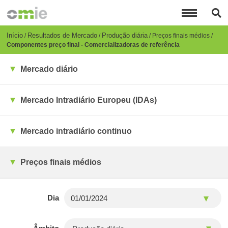
Passar
para
o
conteúdo
Breadcrumb
Início
Resultados de Mercado
Produção diária
Preços finais médios
principal
Componentes preço final - Comercializadoras de referência
Mercado diário
Mercado Intradiário Europeu (IDAs)
Mercado intradiário continuo
Preços finais médios
Dia