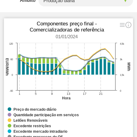
Âmbito
Componentes preço final -
Comercializadoras de referência
01/01/2024
120
4,5k
EUR/MWh
60
3k
MWh
0
1,5k
-60
0
1
5
9
13
17
21
Hora
Preço do mercado diário
Quantidade participação em serviços
Leilões Renováveis
Excedente restrições
Excedente mercado intradiario
Excedente processos do OS