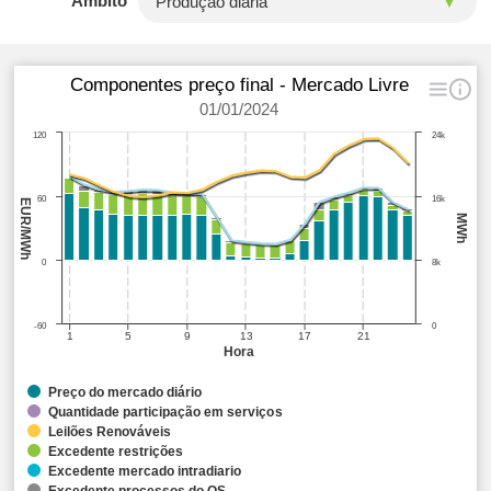
Âmbito
Componentes preço final - Mercado Livre
01/01/2024
120
24k
60
16k
EUR/MWh
MWh
0
8k
-60
0
1
5
9
13
17
21
Hora
Preço do mercado diário
Quantidade participação em serviços
Leilões Renováveis
Excedente restrições
Excedente mercado intradiario
Excedente processos do OS