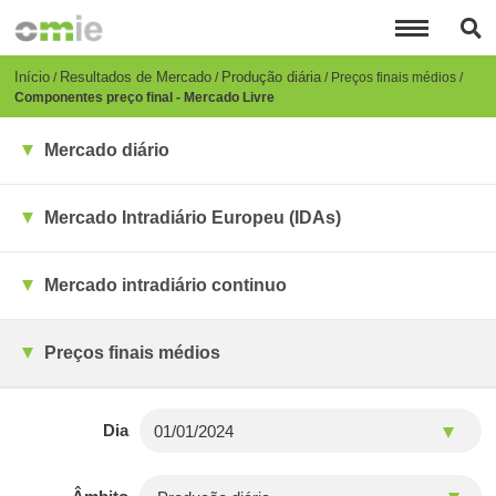
Passar
para
o
conteúdo
Breadcrumb
Início
Resultados de Mercado
Produção diária
Preços finais médios
principal
Componentes preço final - Mercado Livre
Mercado diário
Mercado Intradiário Europeu (IDAs)
Mercado intradiário continuo
Preços finais médios
Dia