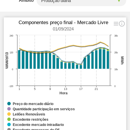
Âmbito
Componentes preço final - Mercado Livre
01/09/2024
240
30k
120
20k
EUR/MWh
MWh
0
10k
-120
0
1
5
9
13
17
21
Hora
Preço do mercado diário
Quantidade participação em serviços
Leilões Renováveis
Excedente restrições
Excedente mercado intradiario
Excedente processos do OS