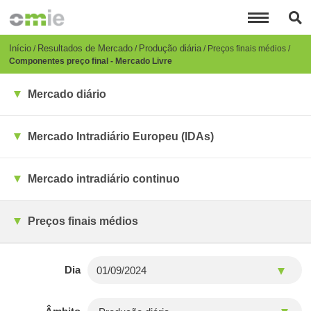
Passar
para
o
conteúdo
Breadcrumb
Início
Resultados de Mercado
Produção diária
Preços finais médios
principal
Componentes preço final - Mercado Livre
Mercado diário
Mercado Intradiário Europeu (IDAs)
Mercado intradiário continuo
Preços finais médios
Dia