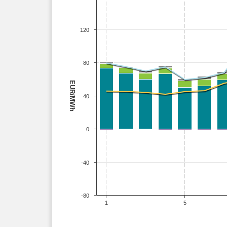
120
80
EUR/MWh
40
0
-40
-80
1
5