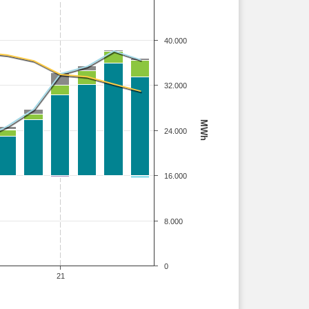
40.000
32.000
MWh
24.000
16.000
8.000
0
21