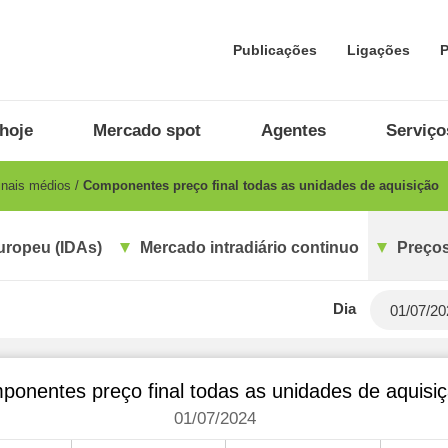
Publicações
Ligações
P
hoje
Mercado spot
Agentes
Serviço
inais médios
Componentes preço final todas as unidades de aquisição
uropeu (IDAs)
Mercado intradiário continuo
Preços
Dia
onentes preço final todas as unidades de aquisi
01/07/2024