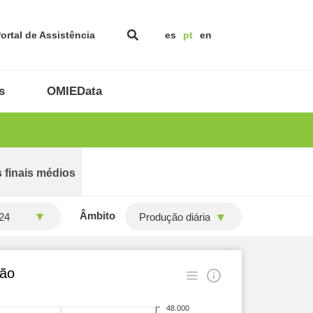
ortal de Assistência
es
pt
en
s
OMIEData
 finais médios
Âmbito
Produção diária
ção
48.000