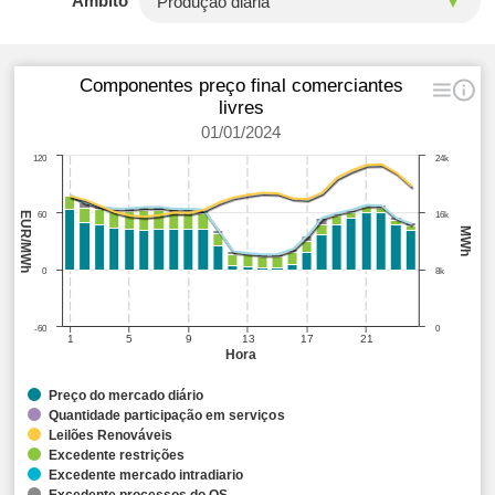
Âmbito
Componentes preço final comerciantes
livres
01/01/2024
120
24k
EUR/MWh
60
16k
MWh
0
8k
-60
0
1
5
9
13
17
21
Hora
Preço do mercado diário
Quantidade participação em serviços
Leilões Renováveis
Excedente restrições
Excedente mercado intradiario
Excedente processos do OS