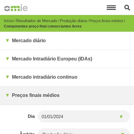
Passar
para
o
conteúdo
Breadcrumb
Início
Resultados de Mercado
Produção diária
Preços finais médios
principal
Componentes preço final comerciantes livres
Mercado diário
Mercado Intradiário Europeu (IDAs)
Mercado intradiário continuo
Preços finais médios
Dia