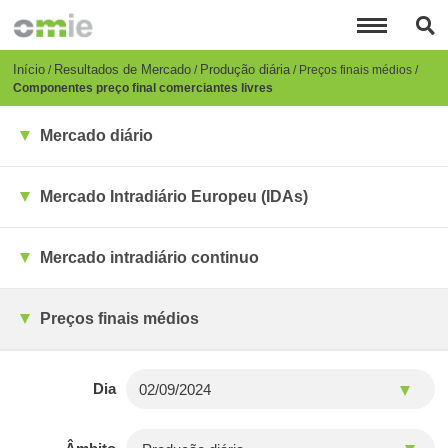
Passar
para
o
conteúdo
Breadcrumb
Início
Resultados de Mercado
Produção diária
Preços finais médios
principal
Componentes preço final comerciantes livres
Mercado diário
Mercado Intradiário Europeu (IDAs)
Mercado intradiário continuo
Preços finais médios
Dia