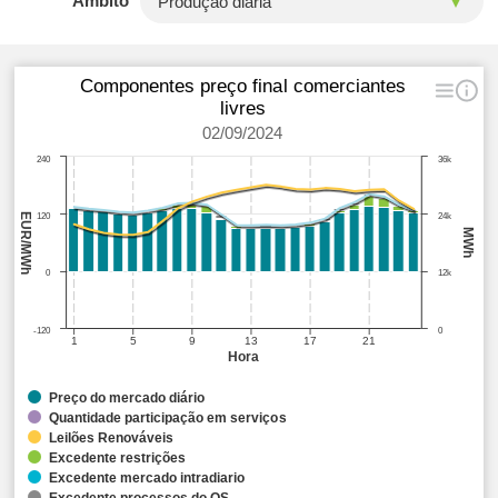
Âmbito
Componentes preço final comerciantes
livres
02/09/2024
240
36k
EUR/MWh
120
24k
MWh
0
12k
-120
0
1
5
9
13
17
21
Hora
Preço do mercado diário
Quantidade participação em serviços
Leilões Renováveis
Excedente restrições
Excedente mercado intradiario
Excedente processos do OS