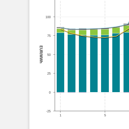
100
75
EUR/MWh
50
25
0
-25
1
5