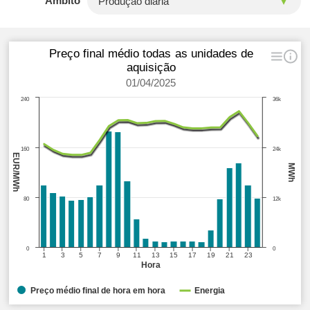
Âmbito
Preço final médio todas as unidades de
aquisição
01/04/2025
240
36k
160
24k
EUR/MWh
MWh
80
12k
0
0
1
3
5
7
9
11
13
15
17
19
21
23
Hora
Preço médio final de hora em hora
Energia