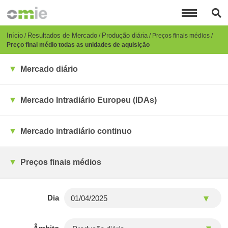
Passar
para
o
conteúdo
Breadcrumb
Início
Resultados de Mercado
Produção diária
Preços finais médios
principal
Preço final médio todas as unidades de aquisição
Mercado diário
Mercado Intradiário Europeu (IDAs)
Mercado intradiário continuo
Preços finais médios
Dia