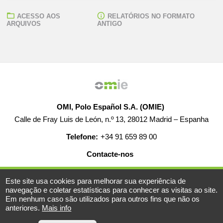
ACESSO AOS
RELATÓRIOS NO FORMATO
ARQUIVOS
ANTIGO
OMI, Polo Español S.A. (OMIE)
Calle de Fray Luis de León, n.º 13, 28012 Madrid – Espanha
Telefone:
+34 91 659 89 00
Contacte-nos
AJUDA
EMPREGO
MAPA WEB
AVISO LEGAL
Este site usa cookies para melhorar sua experiência de
navegação e coletar estatísticas para conhecer as visitas ao site.
Em nenhum caso são utilizados para outros fins que não os
anteriores.
Mais info
© 2019-2026 - Todos os direitos reservados