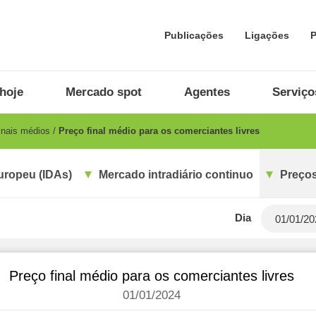
Publicações
Ligações
P
hoje
Mercado spot
Agentes
Serviço
inais médios
Preço final médio para os comerciantes livres
uropeu (IDAs)
Mercado intradiário continuo
Preços
Dia
Preço final médio para os comerciantes livres
01/01/2024