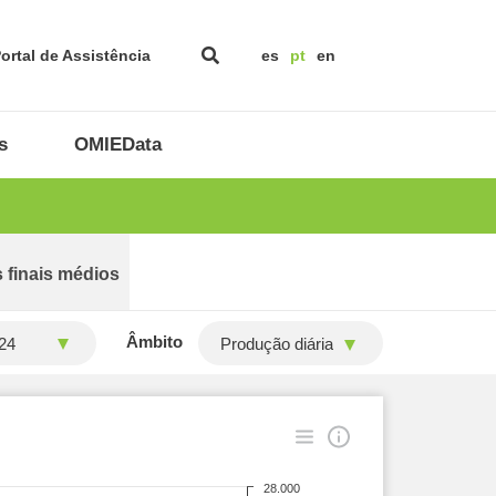
ortal de Assistência
es
pt
en
s
OMIEData
 finais médios
Âmbito
Produção diária
28.000