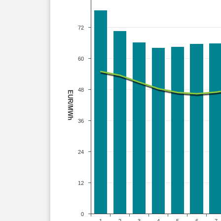
72
60
48
EUR/MWh
36
24
12
0