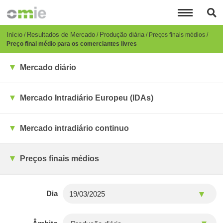
Passar
para
o
conteúdo
Breadcrumb
Início
Resultados de Mercado
Produção diária
Preços finais médios
principal
Preço final médio para os comerciantes livres
Mercado diário
Mercado Intradiário Europeu (IDAs)
Mercado intradiário continuo
Preços finais médios
Dia