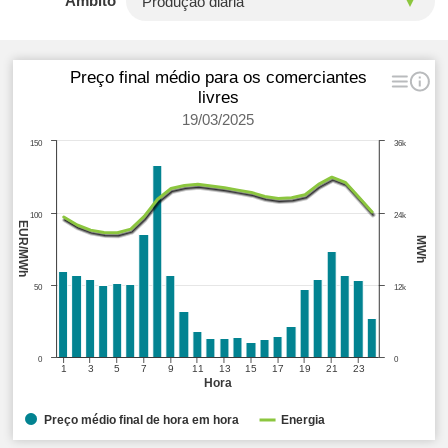
Âmbito
Preço final médio para os comerciantes
livres
19/03/2025
150
36k
100
24k
EUR/MWh
MWh
50
12k
0
0
1
3
5
7
9
11
13
15
17
19
21
23
Hora
Preço médio final de hora em hora
Energia