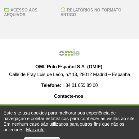
ACESSO AOS
RELATÓRIOS NO FORMATO
ARQUIVOS
ANTIGO
OMI, Polo Español S.A. (OMIE)
Calle de Fray Luis de León, n.º 13, 28012 Madrid – Espanha
Telefone:
+34 91 659 89 00
Contacte-nos
AJUDA
EMPREGO
MAPA WEB
AVISO LEGAL
Este site usa cookies para melhorar sua experiência de
navegação e coletar estatísticas para conhecer as visitas ao site.
Em nenhum caso são utilizados para outros fins que não os
anteriores.
Mais info
© 2019-2026 - Todos os direitos reservados