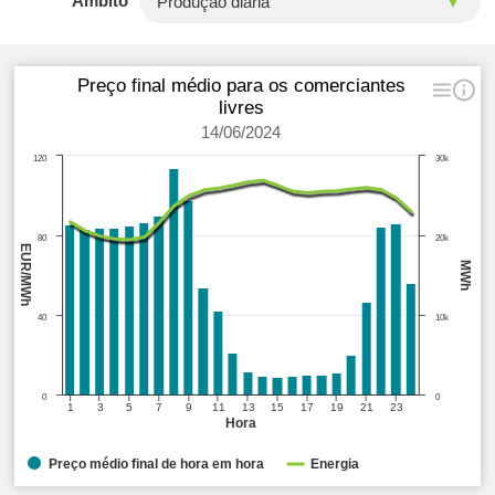
Âmbito
Preço final médio para os comerciantes
livres
14/06/2024
120
30k
80
20k
EUR/MWh
MWh
40
10k
0
0
1
3
5
7
9
11
13
15
17
19
21
23
Hora
Preço médio final de hora em hora
Energia