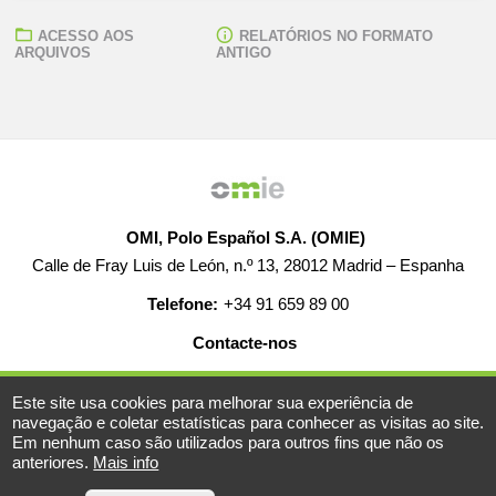
ACESSO AOS
RELATÓRIOS NO FORMATO
ARQUIVOS
ANTIGO
OMI, Polo Español S.A. (OMIE)
Calle de Fray Luis de León, n.º 13, 28012 Madrid – Espanha
Telefone:
+34 91 659 89 00
Contacte-nos
AJUDA
EMPREGO
MAPA WEB
AVISO LEGAL
Este site usa cookies para melhorar sua experiência de
navegação e coletar estatísticas para conhecer as visitas ao site.
Em nenhum caso são utilizados para outros fins que não os
anteriores.
Mais info
© 2019-2026 - Todos os direitos reservados