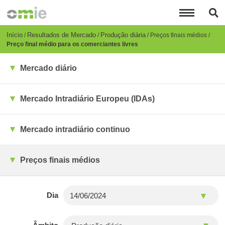
Passar
para
o
conteúdo
Breadcrumb
Início
Resultados de Mercado
Produção diária
Preços finais médios
principal
Preço final médio para os comerciantes livres
Mercado diário
Mercado Intradiário Europeu (IDAs)
Mercado intradiário continuo
Preços finais médios
Dia