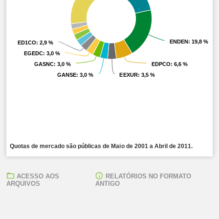
ENDEN
ENDEN
: 19,8 %
: 19,8 %
ED1CO
ED1CO
: 2,9 %
: 2,9 %
EGEDC
EGEDC
: 3,0 %
: 3,0 %
GASNC
GASNC
: 3,0 %
: 3,0 %
EDPCO
EDPCO
: 6,6 %
: 6,6 %
GANSE
GANSE
: 3,0 %
: 3,0 %
EEXUR
EEXUR
: 3,5 %
: 3,5 %
Quotas de mercado são públicas de Maio de 2001 a Abril de 2011.
ACESSO AOS
RELATÓRIOS NO FORMATO
ARQUIVOS
ANTIGO