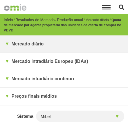
Passar
para
o
conteúdo
Breadcrumb
Início
Resultados de Mercado
Produção anual
Mercado diário
Quota
principal
de mercado por agente propietario das unidades de oferta de compra no
PDVD
Mercado diário
Mercado Intradiário Europeu (IDAs)
Mercado intradiário continuo
Preços finais médios
Sistema