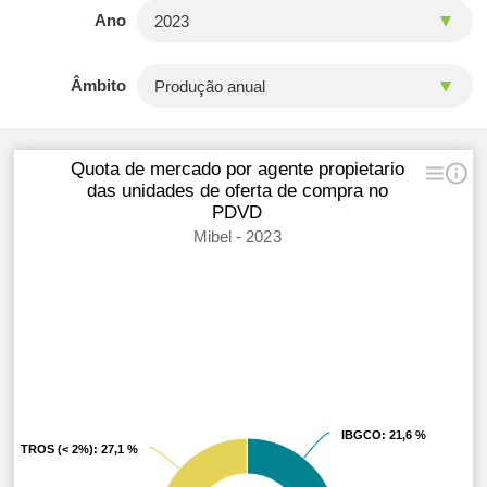
Ano
Âmbito
Quota de mercado por agente propietario
das unidades de oferta de compra no
PDVD
Mibel - 2023
IBGCO
IBGCO
: 21,6 %
: 21,6 %
OTROS (< 2%)
OTROS (< 2%)
: 27,1 %
: 27,1 %