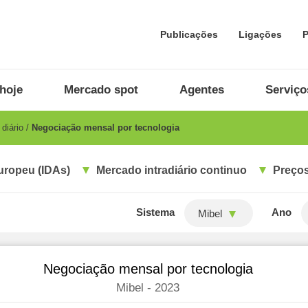
Publicações
Ligações
P
hoje
Mercado spot
Agentes
Serviço
diário
Negociação mensal por tecnologia
uropeu (IDAs)
Mercado intradiário continuo
Preços
Sistema
Ano
Mibel
Negociação mensal por tecnologia
Mibel - 2023