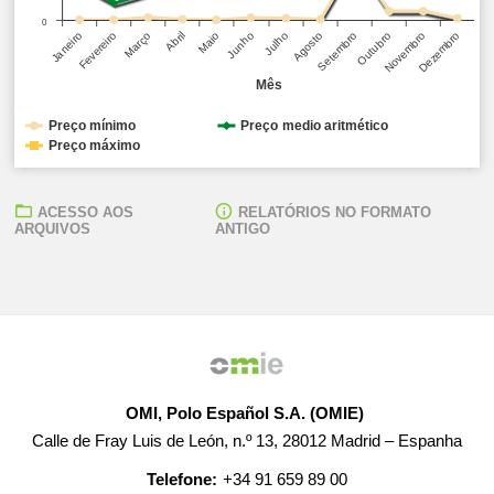
0
Março
Junho
Setembro
Dezembro
Janeiro
Abril
Julho
Outubro
Fevereiro
Maio
Agosto
Novembro
Mês
Preço mínimo
Preço medio aritmético
Preço máximo
ACESSO AOS
RELATÓRIOS NO FORMATO
ARQUIVOS
ANTIGO
OMI, Polo Español S.A. (OMIE)
Calle de Fray Luis de León, n.º 13, 28012 Madrid – Espanha
Telefone:
+34 91 659 89 00