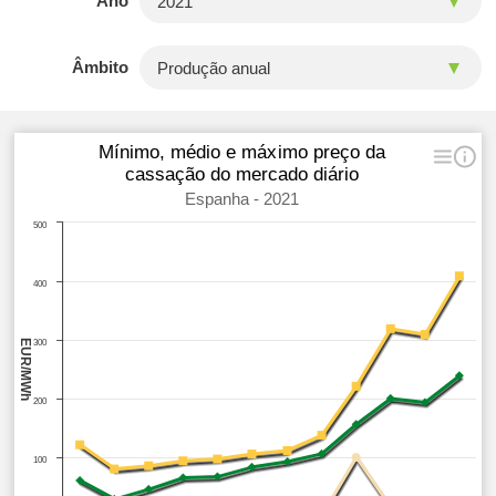
Ano
Âmbito
Mínimo, médio e máximo preço da
cassação do mercado diário
Espanha - 2021
500
400
EUR/MWh
300
200
100