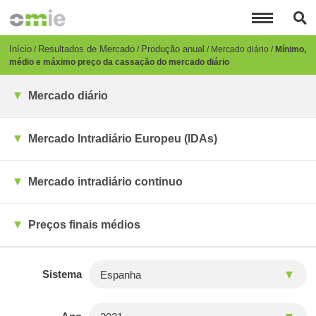
Passar
para
o
conteúdo
Breadcrumb
Início
Resultados de Mercado
Produção anual
Mercado diário
Mínimo,
principal
médio e máximo preço da cassação do mercado diário
Mercado diário
Mercado Intradiário Europeu (IDAs)
Mercado intradiário continuo
Preços finais médios
Sistema