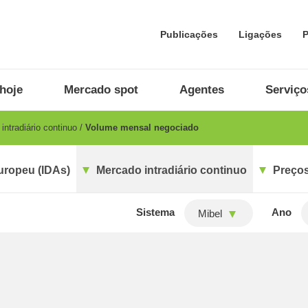
Publicações
Ligações
P
hoje
Mercado spot
Agentes
Serviço
ntradiário continuo
Volume mensal negociado
uropeu (IDAs)
Mercado intradiário continuo
Preços
Sistema
Ano
Mibel