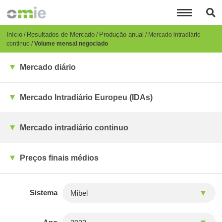
Passar
para
o
conteúdo
Breadcrumb
Início
Resultados de Mercado
Produção anual
Mercado intradiário
principal
continuo
Volume mensal negociado
Mercado diário
Mercado Intradiário Europeu (IDAs)
Mercado intradiário continuo
Preços finais médios
Sistema