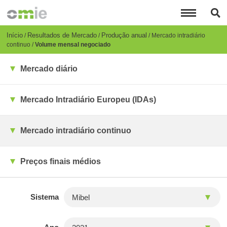
Passar
para
o
conteúdo
Breadcrumb
Início
Resultados de Mercado
Produção anual
Mercado intradiário
principal
continuo
Volume mensal negociado
Mercado diário
Mercado Intradiário Europeu (IDAs)
Mercado intradiário continuo
Preços finais médios
Sistema