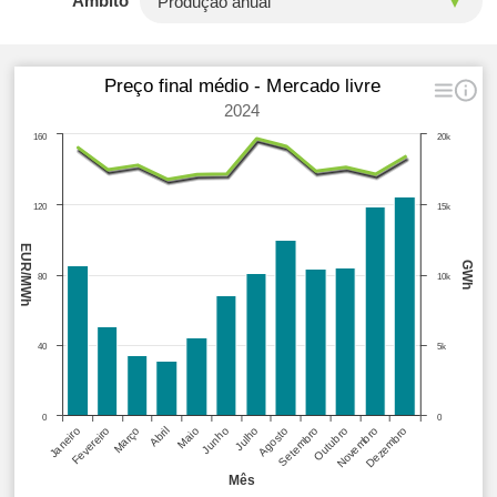
Âmbito
Preço final médio - Mercado livre
2024
160
20k
120
15k
EUR/MWh
GWh
80
10k
40
5k
0
0
Janeiro
Fevereiro
Março
Abril
Maio
Junho
Julho
Agosto
Setembro
Outubro
Novembro
Dezembro
Mês