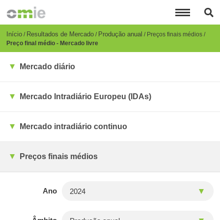
Passar
para
o
conteúdo
Breadcrumb
Início
Resultados de Mercado
Produção anual
Preços finais médios
principal
Preço final médio - Mercado livre
Mercado diário
Mercado Intradiário Europeu (IDAs)
Mercado intradiário continuo
Preços finais médios
Ano